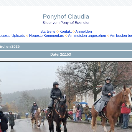
Ponyhof Claudia
Bilder vom Ponyhof Eckmeier
Startseite
Kontakt
Anmelden
eueste Uploads
Neueste Kommentare
Am meisten angesehen
Am besten be
irchen 2025
Datei 2/1153