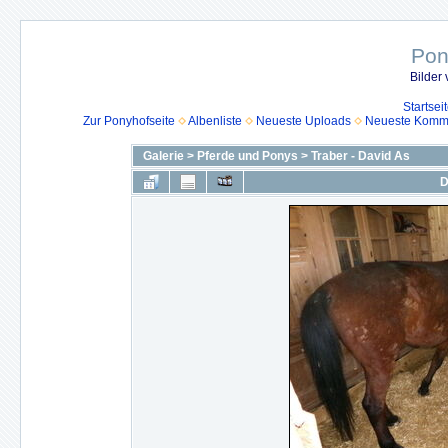
Pon
Bilder
Startsei
Zur Ponyhofseite
Albenliste
Neueste Uploads
Neueste Komm
Galerie
>
Pferde und Ponys
>
Traber - David As
D