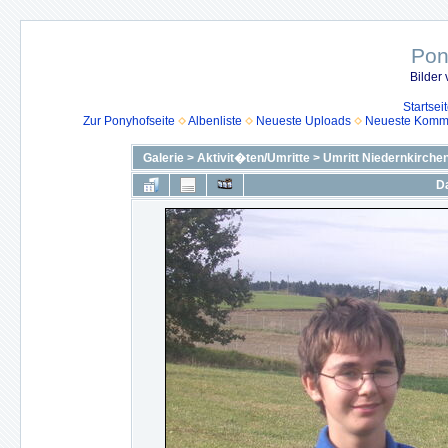
Pon
Bilder
Startsei
Zur Ponyhofseite
Albenliste
Neueste Uploads
Neueste Komm
Galerie
>
Aktivit�ten/Umritte
>
Umritt Niedernkirche
Da