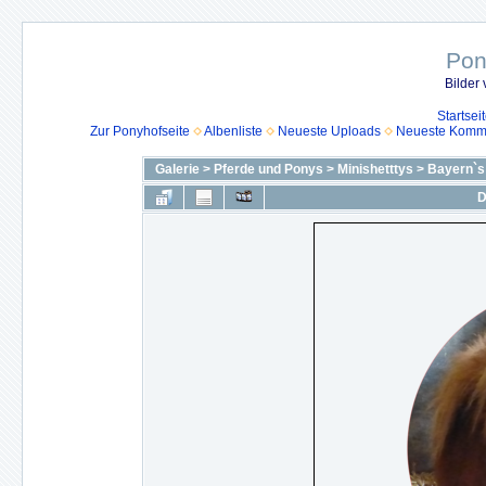
Pon
Bilder
Startsei
Zur Ponyhofseite
Albenliste
Neueste Uploads
Neueste Komm
Galerie
>
Pferde und Ponys
>
Minishetttys
>
Bayern`s 
D