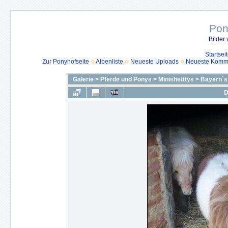
Pon
Bilder
Startsei
Zur Ponyhofseite
Albenliste
Neueste Uploads
Neueste Komm
Galerie
>
Pferde und Ponys
>
Minishetttys
>
Bayern`s 
D